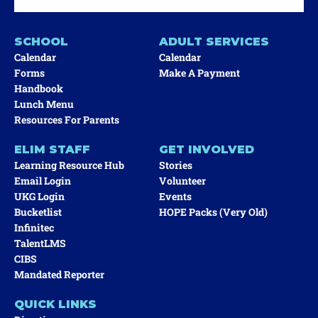
SCHOOL
ADULT SERVICES
Calendar
Calendar
Forms
Make A Payment
Handbook
Lunch Menu
Resources For Parents
ELIM STAFF
GET INVOLVED
Learning Resource Hub
Stories
Email Login
Volunteer
UKG Login
Events
Bucketlist
HOPE Packs (very Old)
Infinitec
TalentLMS
CIBS
Mandated Reporter
QUICK LINKS