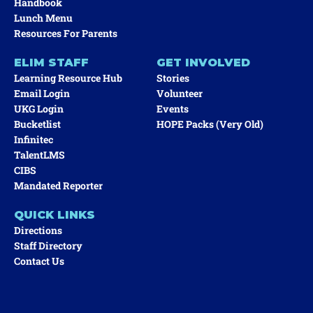
Handbook
Lunch Menu
Resources For Parents
ELIM STAFF
GET INVOLVED
Learning Resource Hub
Stories
Email Login
Volunteer
UKG Login
Events
Bucketlist
HOPE Packs (very Old)
Infinitec
TalentLMS
CIBS
Mandated Reporter
QUICK LINKS
Directions
Staff Directory
Contact Us